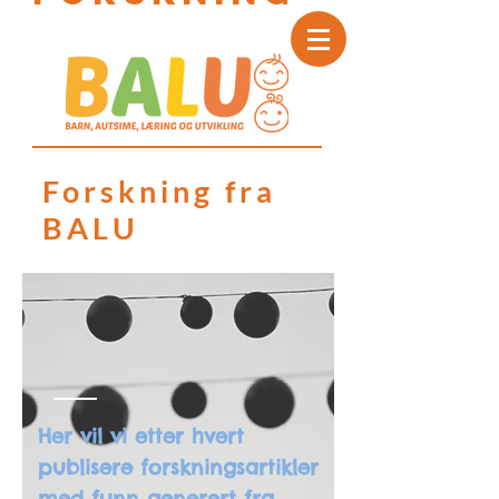
Forskning fra
BALU
Her vil vi etter hvert
publisere forskningsartikler
med funn generert fra