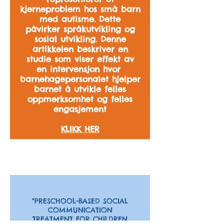
kjerneproblem hos små barn
med autisme. Dette
påvirker språkutvikling og
sosial utvikling. Denne
artikkelen beskriver en
studie som viser effekt av
en intervensjon hvor
barnehagepersonalet hjelper
barnet å utvikle felles
oppmerksomhet og felles
engasjement
KLIKK HER
EN STUDIE AV SOSIAL
KOMMUNIKASJON
"PRESCHOOL-BASED SOCIAL
COMMUNICATION
TREATMENT FOR CHILDREN