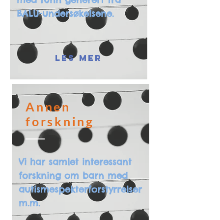
BALU-undersøkelsene.
LES MER
Annen
forskning
Vi har samlet interessant
forskning om barn med
autismespekterforstyrrelser
m.m.