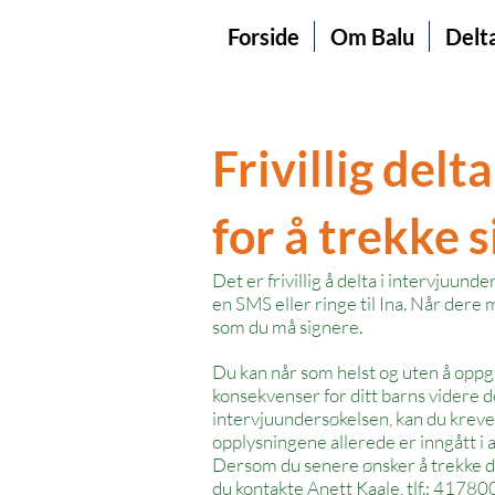
Forside
Om Balu
Delt
Frivillig del
for å trekke 
Det er frivillig å delta i intervjuun
en SMS eller ringe til Ina. Når dere 
som du må signere.
Du kan når som helst og uten å oppgi
konsekvenser for ditt barns videre 
intervjuundersøkelsen, kan du kreve
opplysningene allerede er inngått i a
Dersom du senere ønsker å trekke de
du kontakte Anett Kaale, tlf.: 41780