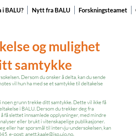
a i BALU?
Nytt fra BALU
Forskningsteamet
takelse og mulighet
sitt samtykke
dersøkelsen. Dersom du ønsker å delta, kan du sende
møtes vil hun ha med se et samtykke til deltakelse
 noen grunn trekke ditt samtykke. Dette vil ikke få
deltakelse i BALU. Dersom du trekker deg fra
 å få slettet innsamlede opplysninger, med mindre
nalyser eller brukt i vitenskapelige publikasjoner.
g eller har spørsmål til intervju-undersøkelsen, kan
045, e-post:
anett.kaale@isp.uio.no
.