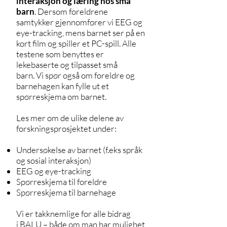
interaksjon og læring hos små
barn
. Dersom foreldrene
samtykker gjennomfører vi EEG og
eye-tracking, mens barnet ser på en
kort film og spiller et PC-spill. Alle
testene som benyttes er
lekebaserte og tilpasset små
barn. Vi spør også om foreldre og
barnehagen kan fylle ut et
spørreskjema om barnet.
Les mer om de ulike delene av
forskningsprosjektet under:
Undersøkelse av barnet (f.eks språk
og sosial interaksjon)
EEG og eye-tracking
Spørreskjema til foreldre
Spørreskjema til barnehage
Vi er takknemlige for alle bidrag
i BALU – både om man har mulighet