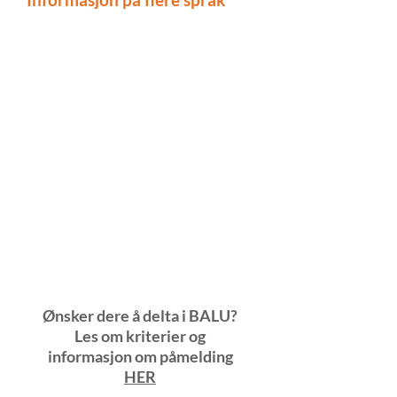
Información sobre BALU en español
(Spansk)
Macluumaadka ku saabsan BALU -
(Somali)
معلومات عن مشروع البحث
(Arabisk)
Information about BALU in english
(engelsk)
Informacje o BALU w języku
polskim (polsk)
Ønsker dere å delta i BALU?
Les om kriterier og
informasjon om påmelding
HER