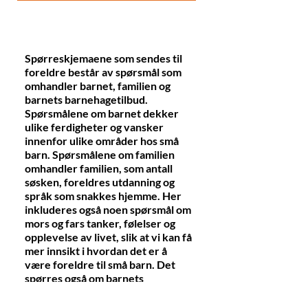
Spørreskjema til foreldre
Spørreskjemaene som sendes til
foreldre består av spørsmål som
omhandler barnet, familien og
barnets barnehagetilbud.
Spørsmålene om barnet dekker
ulike ferdigheter og vansker
innenfor ulike områder hos små
barn. Spørsmålene om familien
omhandler familien, som antall
søsken, foreldres utdanning og
språk som snakkes hjemme. Her
inkluderes også noen spørsmål om
mors og fars tanker, følelser og
opplevelse av livet, slik at vi kan få
mer innsikt i hvordan det er å
være foreldre til små barn. Det
spørres også om barnets
barnehagetilbud og hvordan
foreldrene opplever det. Alle svar