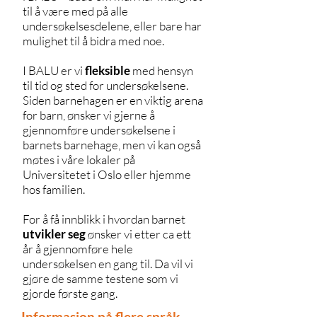
til å være med på alle
undersøkelsesdelene, eller bare har
mulighet til å bidra med noe.
I BALU er vi
fleksible
med hensyn
til tid og sted for undersøkelsene.
Siden barnehagen er en viktig arena
for barn, ønsker vi gjerne å
gjennomføre undersøkelsene i
barnets barnehage, men vi kan også
møtes i våre lokaler på
Universitetet i Oslo eller hjemme
hos familien.
For å få innblikk i hvordan barnet
utvikler
seg
ønsker vi etter ca ett
år å gjennomføre hele
undersøkelsen en gang til. Da vil vi
gjøre de samme testene som vi
gjorde første gang.
Informasjon på flere språk